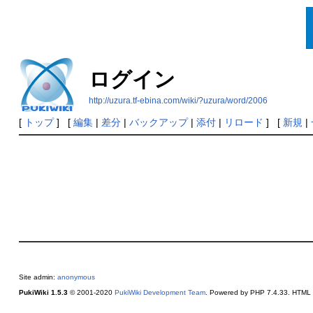
ログイン
http://uzura.tf-ebina.com/wiki/?uzura/word/2006
[
トップ
] [
編集
|
差分
|
バックアップ
|
添付
|
リロード
] [
新規
|
Site admin:
anonymous
PukiWiki 1.5.3
© 2001-2020
PukiWiki Development Team
. Powered by PHP 7.4.33. HTML c