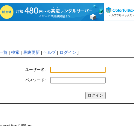
一覧
|
検索
|
最終更新
|
ヘルプ
|
ログイン
]
ユーザー名:
パスワード:
onvert time: 0.001 sec.