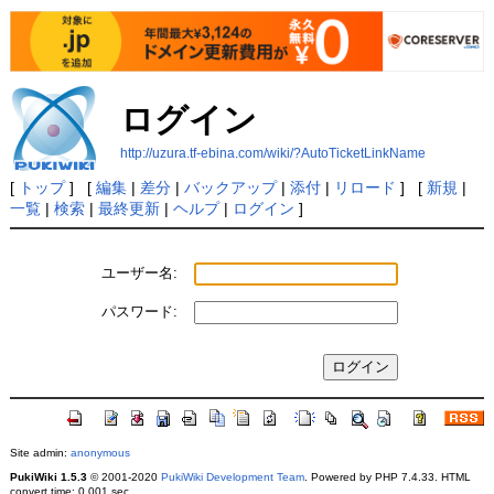
ログイン
http://uzura.tf-ebina.com/wiki/?AutoTicketLinkName
[
トップ
] [
編集
|
差分
|
バックアップ
|
添付
|
リロード
] [
新規
|
一覧
|
検索
|
最終更新
|
ヘルプ
|
ログイン
]
ユーザー名:
パスワード:
Site admin:
anonymous
PukiWiki 1.5.3
© 2001-2020
PukiWiki Development Team
. Powered by PHP 7.4.33. HTML
convert time: 0.001 sec.