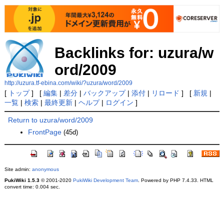
Backlinks for: uzura/w
ord/2009
http://uzura.tf-ebina.com/wiki/?uzura/word/2009
[
トップ
] [
編集
|
差分
|
バックアップ
|
添付
|
リロード
] [
新規
|
一覧
|
検索
|
最終更新
|
ヘルプ
|
ログイン
]
Return to uzura/word/2009
FrontPage
(45d)
Site admin:
anonymous
PukiWiki 1.5.3
© 2001-2020
PukiWiki Development Team
. Powered by PHP 7.4.33. HTML
convert time: 0.004 sec.