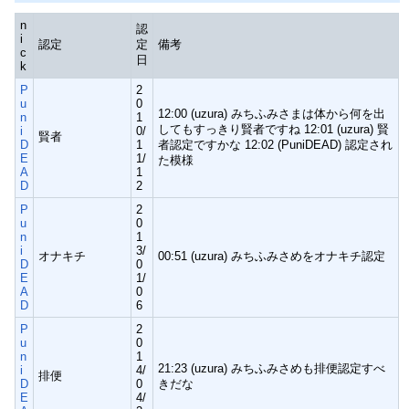
n
認
i
認定
定
備考
c
日
k
P
2
u
0
12:00 (uzura) みちふみさまは体から何を出
n
1
してもすっきり賢者ですね 12:01 (uzura) 賢
i
0/
賢者
D
1
者認定ですかな 12:02 (PuniDEAD) 認定され
E
1/
た模様
A
1
D
2
P
2
u
0
n
1
i
3/
オナキチ
00:51 (uzura) みちふみさめをオナキチ認定
D
0
E
1/
A
0
D
6
P
2
u
0
n
1
21:23 (uzura) みちふみさめも排便認定すべ
i
4/
排便
D
0
きだな
E
4/