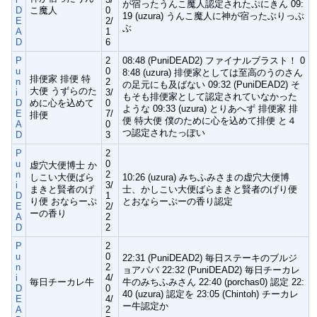
が宿ったうんこ魔人認定されたぷにきん 09:
D
こ魔人
0
19 (uzura) うんこ魔人に神が宿ったぶりっぶ
E
2/
ぶ
A
1
D
6
P
2
08:48 (PuniDEAD2) ファイナルブラスト！ 0
u
0
8:48 (uzura) 排便家としては至高のうのさん
排便家 排便 特
n
2
の足元にも及ばない 09:32 (PuniDEAD2) そ
大便 うずらのた
i
3/
もそも排便家として認定されていなかった
D
めに心を込めて
0
ような 09:33 (uzura) とりあへず 排便家 排
E
7/
排便
便 特大便 僕のために心を込めて排便 と４
A
0
つ認定されたっぽい
D
3
P
2
u
0
虚穴大便博士 か
n
2
しこい大便ばら
10:26 (uzura) みちふみさまの虚穴大便博
i
3/
まきと賢者のげ
士、かしこい大便ばらまきと賢者のげり便
D
1
り便 おならーぷ
とおならーぷーの香り認定
E
2/
ーの香り
A
2
D
2
P
2
u
0
22:31 (PuniDEAD2) 毎日ステーキのブルジ
n
2
ョアパパ 22:32 (PuniDEAD2) 毎日チーカレ
i
4/
毎日チーカレ牛
牛のみちふみさん 22:40 (porchas0) 認定 22:
D
0
40 (uzura) 認定を 23:05 (Chintoh) チーカレ
E
4/
ー牛認定か
A
2