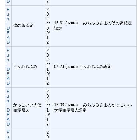
D
7
P
2
u
0
n
2
15:31 (uzura) みちふみさまの僕の卵確定
i
4/
僕の卵確定
D
0
認定
E
9/
A
1
D
2
P
2
u
0
n
2
i
4/
うんみちふみ
07:23 (uzura) うんみちふみ認定
D
1
E
0/
A
1
D
2
P
2
u
0
n
2
かっこいい大便
13:03 (uzura) みちふみさまのかっこいい
i
4/
D
血便魔人
1
大便血便魔人認定
E
0/
A
1
D
7
P
2
u
0