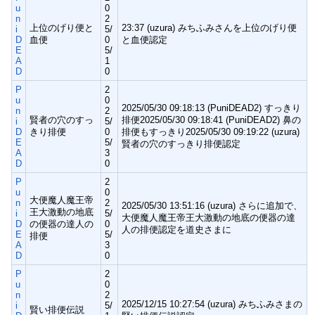
u
0
n
2
上位のげり便と
23:37 (uzura) みちふみさんを上位のげり便
i
5/
D
血便
0
と血便認定
E
5/
A
1
D
0
P
2
u
0
2025/05/30 09:18:13 (PuniDEAD2) すっきり
n
2
賢者の穴のすっ
排便2025/05/30 09:18:41 (PuniDEAD2) 鼻の
i
5/
D
きり排便
0
排便もすっきり2025/05/30 09:19:22 (uzura)
E
5/
賢者の穴のすっきり排便認定
A
3
D
0
P
2
u
0
大便魔人魔王帝
n
2
2025/05/30 13:51:16 (uzura) さらに追加で、
王大激動の地底
i
5/
大便魔人魔王帝王大激動の地底の便器の達
D
の便器の達人の
0
人の排便認定を道史さまに
E
5/
排便
A
3
D
0
P
2
u
0
n
2
2025/12/15 10:27:54 (uzura) みちふみさまの
i
5/
賢い排便伝説