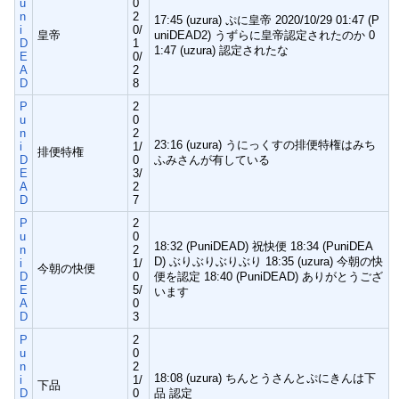
u
0
n
2
17:45 (uzura) ぷに皇帝 2020/10/29 01:47 (P
i
0/
皇帝
uniDEAD2) うずらに皇帝認定されたのか 0
D
1
1:47 (uzura) 認定されたな
E
0/
A
2
D
8
P
2
u
0
n
2
23:16 (uzura) うにっくすの排便特権はみち
i
1/
排便特権
D
0
ふみさんが有している
E
3/
A
2
D
7
P
2
u
0
18:32 (PuniDEAD) 祝快便 18:34 (PuniDEA
n
2
D) ぶりぶりぶりぶり 18:35 (uzura) 今朝の快
i
1/
今朝の快便
D
0
便を認定 18:40 (PuniDEAD) ありがとうござ
E
5/
います
A
0
D
3
P
2
u
0
n
2
18:08 (uzura) ちんとうさんとぷにきんは下
i
1/
下品
D
0
品 認定