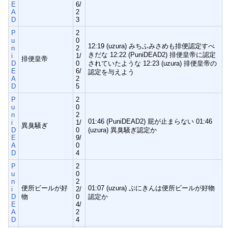
E
6/
A
2
D
3
P
2
u
0
12:19 (uzura) みちふみさめも排便認定すべ
n
2
きだな 12:22 (PuniDEAD2) 排便皇帝に認定
i
1/
排便皇帝
D
0
されていたような 12:23 (uzura) 排便皇帝の
E
6/
認定を与えよう
A
2
D
5
P
2
u
0
n
2
01:46 (PuniDEAD2) 屁が止まらない 01:46
i
1/
異臭騒ぎ
D
0
(uzura) 異臭騒ぎ認定か
E
9/
A
0
D
4
P
2
u
0
n
2
便所ビールが好
01:07 (uzura) ぷにきんは便所ビールが好物
i
2/
D
物
0
認定か
E
4/
A
2
D
4