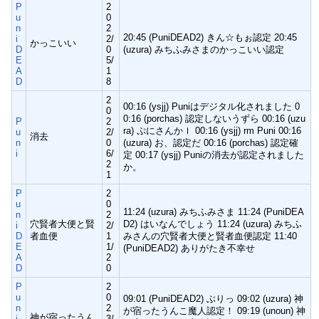
P
2
u
0
n
2
20:45 (PuniDEAD2) きん☆もぉ認定 20:45
i
2/
かっこいい
D
0
(uzura) みちふみさまのかっこいい認定
E
5/
A
1
D
8
2
00:16 (ysjj) Puniはデジタル化されました 0
0
0:16 (porchas) 認定しないうずら 00:16 (uzu
P
2
ra) ぷにさんかｌ 00:16 (ysjj) rm Puni 00:16
u
2/
消去
n
0
(uzura) お、認定だ 00:16 (porchas) 認定確
i
6/
定 00:17 (ysjj) Puniの消去が認定されました
2
か。
1
P
2
u
0
11:24 (uzura) みちふみさま 11:24 (PuniDEA
n
2
穴賢者大便と賢
D2) はいなんでしょう 11:24 (uzura) みちふ
i
2/
D
者血便
1
みさんの穴賢者大便と賢者血便認定 11:40
E
1/
(PuniDEAD2) ありがたき不幸せ
A
2
D
0
P
2
u
0
09:01 (PuniDEAD2) ぶりっ 09:02 (uzura) 神
n
2
が宿ったうんこ魔人認定！ 09:19 (unoun) 神
神が宿ったうん
i
3/