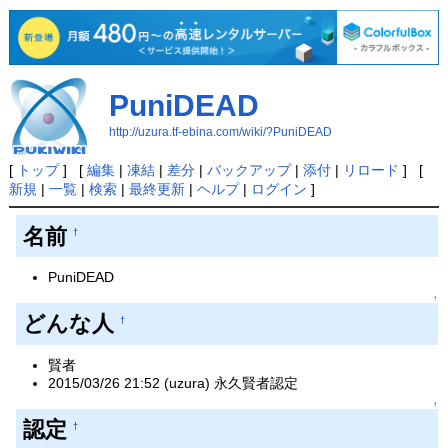
PuniDEAD
http://uzura.tf-ebina.com/wiki/?PuniDEAD
[
トップ
] [
編集
|
凍結
|
差分
|
バックアップ
|
添付
|
リロード
] [
新規
|
一覧
|
検索
|
最終更新
|
ヘルプ
|
ログイン
]
名前
†
PuniDEAD
↑
どんな人
†
賢者
2015/03/26 21:52 (uzura) 永久賢者認定
↑
認定
†