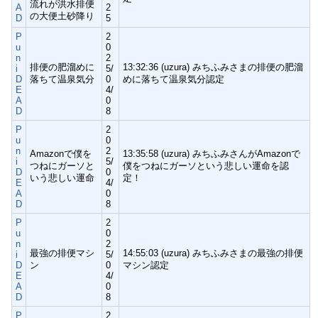
流れが洪水排便
A
2
の大便土砂降り
D
5
P
2
u
0
n
2
排便の肥溜めに
13:32:36 (uzura) みちふみさまの排便の肥溜
i
5/
D
落ちて温泉気分
0
めに落ちて温泉気分認定
E
4/
A
0
D
8
P
2
u
0
n
2
Amazonで僕を
13:35:58 (uzura) みちふみさんがAmazonで
i
5/
つねにガーソと
僕をつねにガーソという悲しい運命を認
D
0
いう悲しい運命
定！
E
4/
A
0
D
8
P
2
u
0
n
2
最強の排便マシ
14:55:03 (uzura) みちふみさまの最強の排便
i
5/
D
ン
0
マシン認定
E
4/
A
0
D
8
P
2