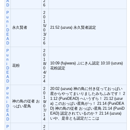
A
2
D
6
P
2
u
0
n
1
i
5/
永久賢者
21:52 (uzura) 永久賢者認定
D
0
E
3/
A
2
D
6
P
2
u
0
n
1
10:09 (fujiwara) ぷにきん認定 10:10 (uzura)
i
8/
花粉
D
0
花粉認定
E
4/
A
2
D
4
P
2
20:02 (uzura) 神の鳥に付き従っておっぱい
u
0
星からやってまいりましたみちふみです！ 2
n
1
1:12 (PuniDEAD) へいうずら！ 21:12 (uzur
神の鳥の従者 お
i
9/
a) このおっぱい星鳥がっ！ 21:14 (PuniDEA
D
っぱい星鳥
0
D) 神の鳥の従者 おっぱい星鳥 21:14 (PuniD
E
7/
EAD) 認定されているのか？ 21:14 (uzura)
A
1
いや、是非とも認定だここは
D
4
P
2