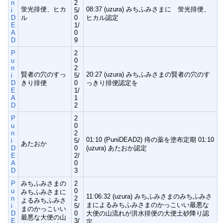
n
2
蛍光排便、ヒカ
08:37 (uzura) みちふみさまに 蛍光排便、
i
5/
D
ル
0
ヒカル認定
E
1/
A
0
D
9
P
2
u
0
n
2
賢者の穴のすっ
20:27 (uzura) みちふみさまの賢者の穴のす
i
5/
D
きり排便
0
っきり排便認定を
E
1/
A
1
D
2
P
2
u
0
n
2
01:10 (PuniDEAD2) 痔の薬を塗布定期 01:10
i
5/
あたおか
D
0
(uzura) あたおか認定
E
2/
A
0
D
3
P
みちふみさまの
2
u
0
みちふみさまに
11:06:32 (uzura) みちふみさまのみちふみさ
n
2
よるみちふみさ
まによるみちふみさまのかっこいい最悪な
i
5/
まのかっこいい
D
0
大便の山流れが洪水排便の大便土砂降り認
最悪な大便の山
E
3/
定