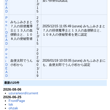
D
1
賢い排便伝説認定
E
2/
A
1
D
5
P
2
u
0
みちふみさまと
n
2
７人の排便魔導
2025/12/15 11:05:49 (uzura) みちふみさまと
i
5/
士と１３人の血
７人の排便魔導士と１３人の血便騎士と、
D
1
便騎士と、１０
１０８人の便秘聖者を更に認定
E
2/
８人の便秘聖者
A
1
D
5
P
2
u
0
n
2
血便太郎でうん
2026/01/19 10:03:05 (uzura) みちふみさまに
i
6/
D
小杉から
0
も、血便太郎でうん小杉から認定
E
1/
A
1
D
9
最新の20件
2026-08-06
uzura/word/current
2026-06-25
FrontPage
tsk
ohzak