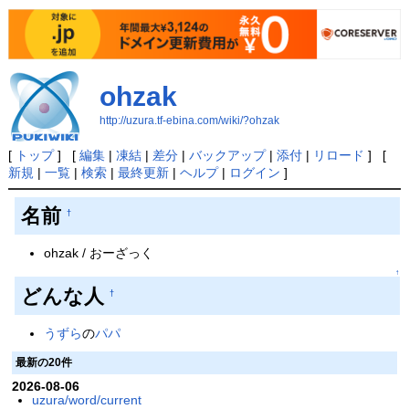
ohzak
http://uzura.tf-ebina.com/wiki/?ohzak
[
トップ
] [
編集
|
凍結
|
差分
|
バックアップ
|
添付
|
リロード
] [
新規
|
一覧
|
検索
|
最終更新
|
ヘルプ
|
ログイン
]
名前
†
ohzak / おーざっく
↑
どんな人
†
うずら
の
パパ
最新の20件
2026-08-06
uzura/word/current