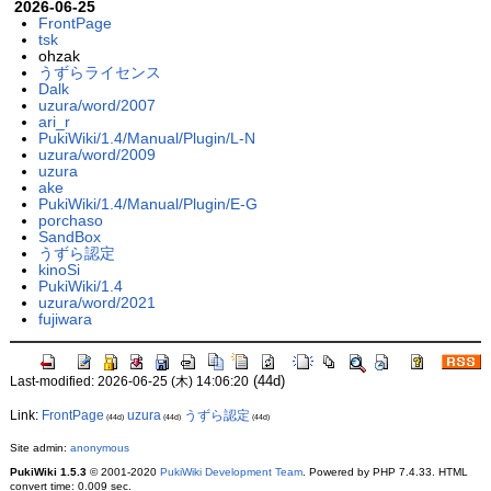
2026-06-25
FrontPage
tsk
ohzak
うずらライセンス
Dalk
uzura/word/2007
ari_r
PukiWiki/1.4/Manual/Plugin/L-N
uzura/word/2009
uzura
ake
PukiWiki/1.4/Manual/Plugin/E-G
porchaso
SandBox
うずら認定
kinoSi
PukiWiki/1.4
uzura/word/2021
fujiwara
(44d)
Last-modified: 2026-06-25 (木) 14:06:20
Link:
FrontPage
uzura
うずら認定
(44d)
(44d)
(44d)
Site admin:
anonymous
PukiWiki 1.5.3
© 2001-2020
PukiWiki Development Team
. Powered by PHP 7.4.33. HTML
convert time: 0.009 sec.